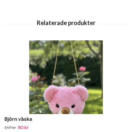
Björn väska
80 kr
159 kr