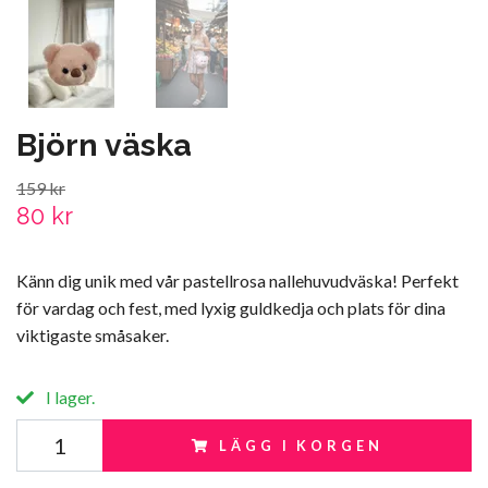
Björn väska
159 kr
80 kr
Känn dig unik med vår pastellrosa nallehuvudväska! Perfekt
för vardag och fest, med lyxig guldkedja och plats för dina
viktigaste småsaker.
I lager.
LÄGG I KORGEN