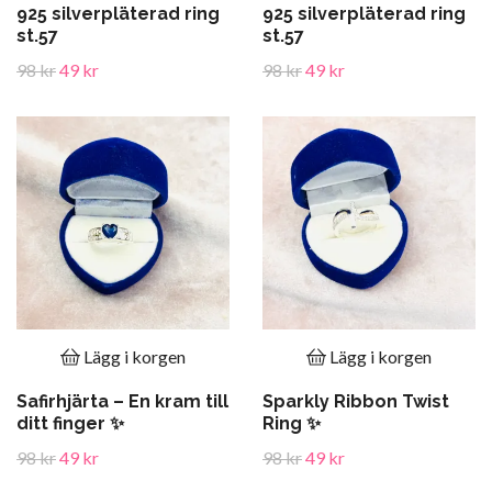
925 silverpläterad ring
925 silverpläterad ring
st.57
st.57
98 kr
49 kr
98 kr
49 kr
Lägg i korgen
Lägg i korgen
Safirhjärta – En kram till
Sparkly Ribbon Twist
ditt finger ✨
Ring ✨
98 kr
49 kr
98 kr
49 kr