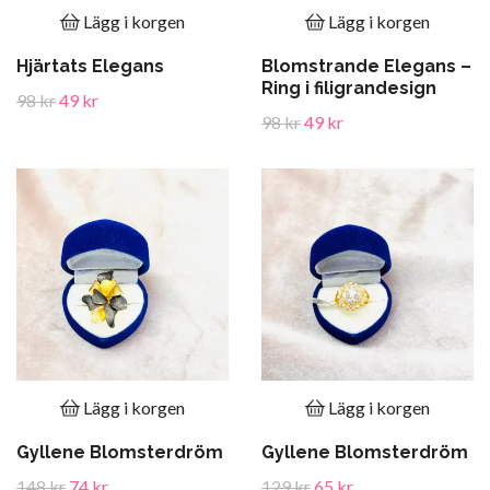
Lägg i korgen
Lägg i korgen
Hjärtats Elegans
Blomstrande Elegans –
Ring i filigrandesign
98 kr
49 kr
98 kr
49 kr
Lägg i korgen
Lägg i korgen
Gyllene Blomsterdröm
Gyllene Blomsterdröm
148 kr
74 kr
129 kr
65 kr