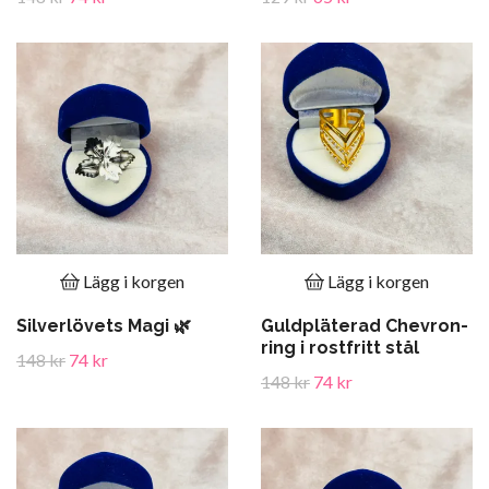
Lägg i korgen
Lägg i korgen
Silverlövets Magi 🌿
Guldpläterad Chevron-
ring i rostfritt stål
148 kr
74 kr
148 kr
74 kr