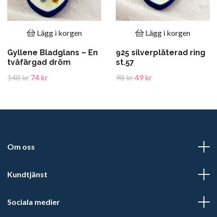
Lägg i korgen
Lägg i korgen
Gyllene Bladglans – En
925 silverpläterad ring
tvåfärgad dröm
st.57
148 kr
74 kr
98 kr
49 kr
Om oss
Kundtjänst
Sociala medier