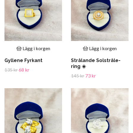
Lägg i korgen
Lägg i korgen
Gyllene Fyrkant
Strålande Solstråle-
ring ☀️
135 kr
68 kr
145 kr
73 kr