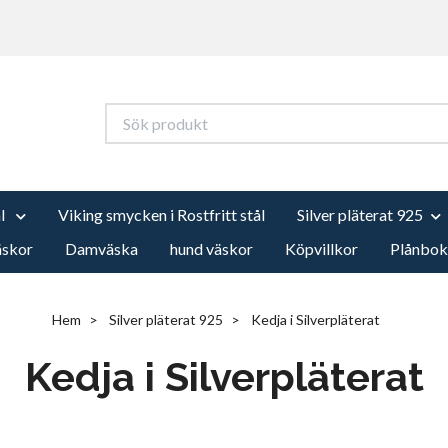
ål
Viking smycken i Rostfritt stål
Silver pläterat 925
äskor
Damväska
hund väskor
Köpvillkor
Plånbok
Hem
Silver pläterat 925
Kedja i Silverpläterat
Kedja i Silverpläterat