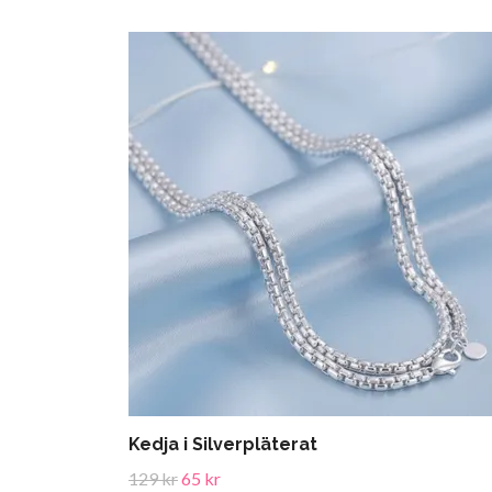
Kedja i Silverpläterat
129 kr
65 kr