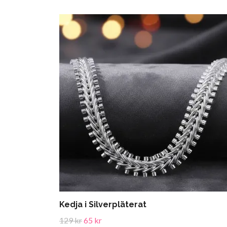
Kedja i Silverpläterat
129 kr
65 kr