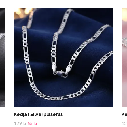
Kedja i Silverpläterat
Ke
129 kr
65 kr
12