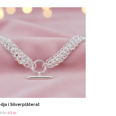
dja i Silverpläterat
9 kr
65 kr