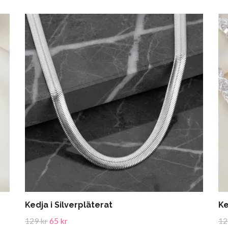
Kedja i Silverpläterat
Ke
129 kr
65 kr
12