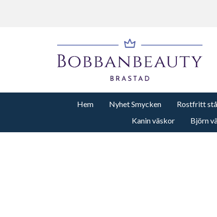
Hem
Nyhet Smycken
Rostfritt st
Kanin väskor
Björn v