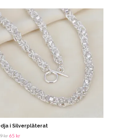
dja i Silverpläterat
9 kr
65 kr