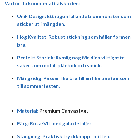
Varför du kommer att älska den:
Unik Design:
Ett iögonfallande blommönster som
sticker ut i mängden.
Hög Kvalitet:
Robust stickning som håller formen
bra.
Perfekt Storlek:
Rymlig nog för dina viktigaste
saker som mobil, plånbok och smink.
Mångsidig:
Passar lika bra till en fika på stan som
till sommarfesten.
Material:
Premium
Canvas
tyg .
Färg:
Rosa/Vit med gula detaljer.
Stängning:
Praktisk tryckknapp i mitten.