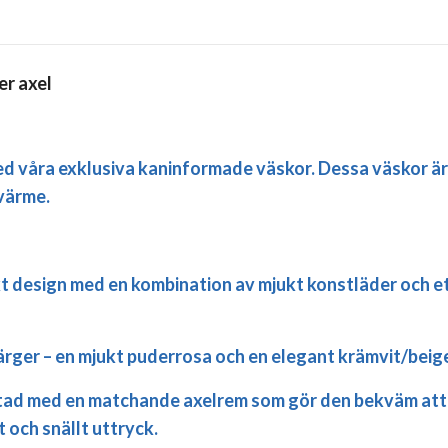
er axel
med våra exklusiva kaninformade väskor. Dessa väskor är i
 värme.
design med en kombination av mjukt konstläder och ett 
ärger – en mjukt puderrosa och en elegant krämvit/beig
stad med en matchande axelrem som gör den bekväm att 
t och snällt uttryck.