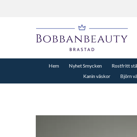
Hem
Nyhet Smycken
Rostfritt st
Kanin väskor
Björn v