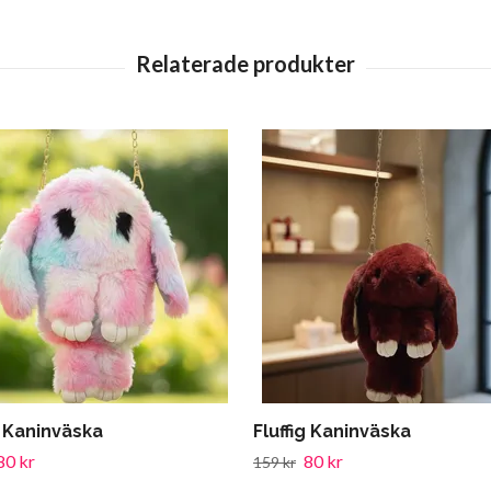
g Kaninväska
Fluffig Kaninväska
80 kr
80 kr
159 kr