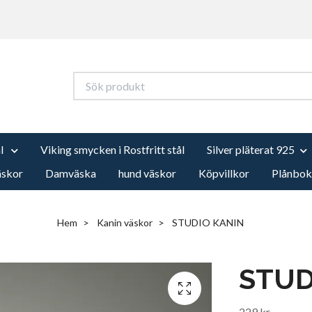
ål
Viking smycken i Rostfritt stål
Silver pläterat 925
äskor
Damväska
hund väskor
Köpvillkor
Plånbok
Hem
Kanin väskor
STUDIO KANIN
STUD
229 kr