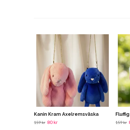
Kanin Kram Axelremsväska
Fluffi
80 kr
159 kr
159 kr