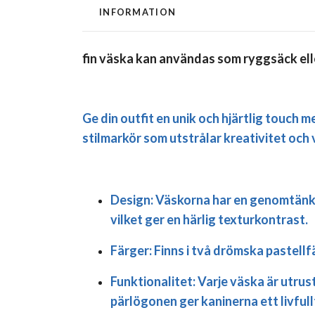
INFORMATION
fin väska kan användas som ryggsäck ell
Ge din outfit en unik och hjärtlig touch 
stilmarkör som utstrålar kreativitet och
Design:
Väskorna har en genomtänkt 
vilket ger en härlig texturkontrast.
Färger:
Finns i två drömska pastellf
Funktionalitet:
Varje väska är utru
pärlögonen ger kaninerna ett livfull