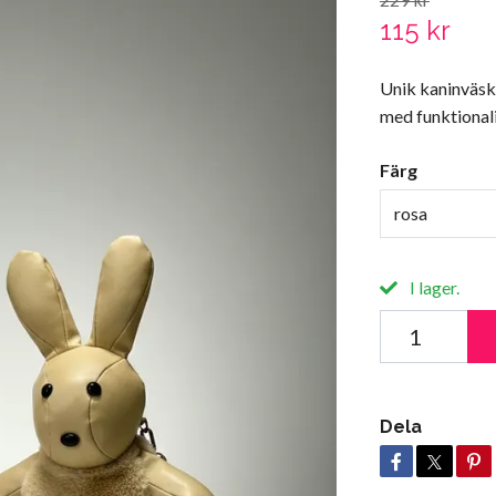
115 kr
Unik kaninväska
med funktional
Färg
rosa
I lager.
Dela