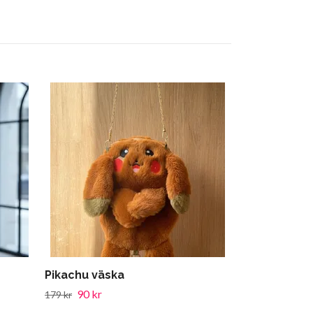
Pikachu väs
90 kr
179 kr
Pikachu väska
90 kr
179 kr