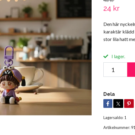
24 kr
Den här nyckelr
karaktär klädd i
stor lila hatt m
I lager.
Dela
Lagersaldo:
1
Artikelnummer:
9