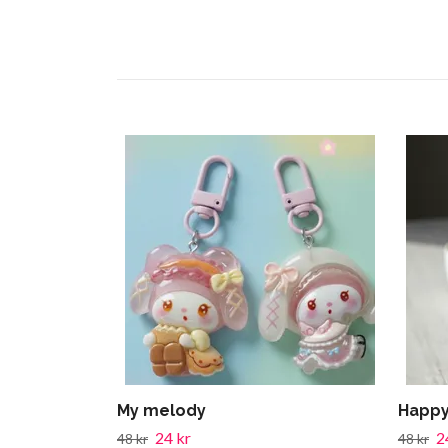
My melody
Happy
24 kr
2
48 kr
48 kr