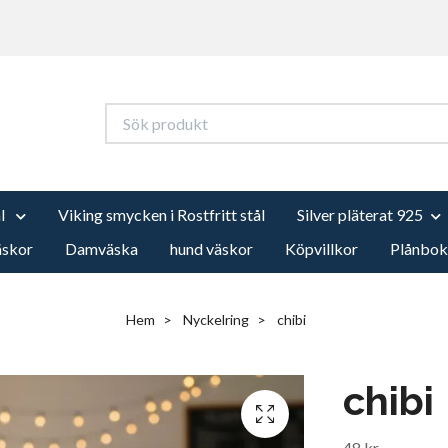
ål
Viking smycken i Rostfritt stål
Silver pläterat 925
äskor
Damväska
hund väskor
Köpvillkor
Plånbok
Hem
Nyckelring
chibi
chibi
48 kr