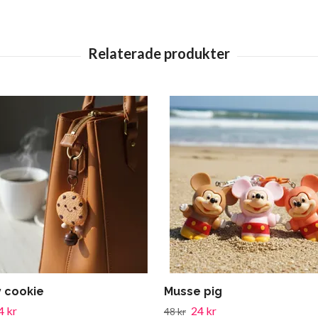
 cookie
Musse pig
4 kr
24 kr
48 kr