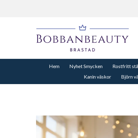
Hem
Nyhet Smycken
Rostfritt st
Kanin väskor
Björn v