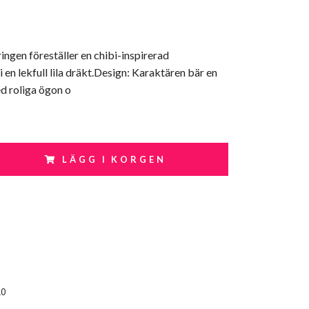
ingen föreställer en chibi-inspirerad
 en lekfull lila dräkt.Design: Karaktären bär en
ed roliga ögon o
LÄGG I KORGEN
10