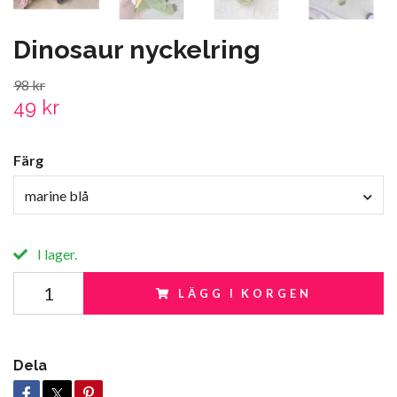
Dinosaur nyckelring
98 kr
49 kr
Färg
marine blå
I lager.
LÄGG I KORGEN
Dela