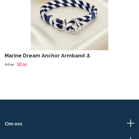
Marine Dream Anchor Armband ⚓️
30 kr
59 kr
Om oss