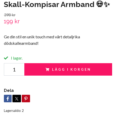
Skall-Kompisar Armband 💀✨
398 kr
199 kr
Ge din stil en unik touch med vårt detaljrika
dödskallearmband!
I lager.
LÄGG I KORGEN
Dela
Lagersaldo:
2