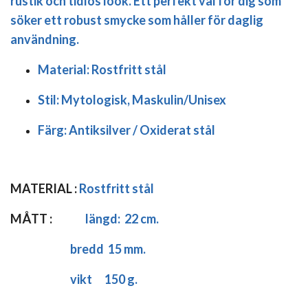
rustik och tidlös look. Ett perfekt val för dig som
söker ett robust smycke som håller för daglig
användning.
Material:
Rostfritt stål
Stil:
Mytologisk, Maskulin/Unisex
Färg:
Antiksilver / Oxiderat stål
MATERIAL :
Rostfritt stål
MÅTT :
längd:
22 cm.
bredd 15 mm.
vikt 150 g.