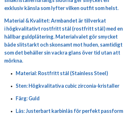
småkristallerna längs sidorna ger smycket en
exklusiv känsla som lyfter vilken outfit som helst.
Material & Kvalitet:
Armbandet är tillverkat
i
högkvalitativt rostfritt stål (rostfritt stål)
med en
hållbar guldplätering. Materialvalet gör smycket
både slitstarkt och skonsamt mot huden, samtidigt
som det behåller sin vackra glans över tid utan att
mörkna.
Material:
Rostfritt stål (Stainless Steel)
Sten:
Högkvalitativa cubic zirconia-kristaller
Färg:
Guld
Lås:
Justerbart karbinlås för perfekt passform