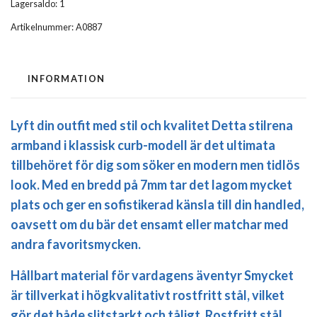
Lagersaldo:
1
Artikelnummer:
A0887
INFORMATION
Lyft din outfit med stil och kvalitet
Detta stilrena
armband i klassisk curb-modell är det ultimata
tillbehöret för dig som söker en modern men tidlös
look. Med en bredd på 7mm tar det lagom mycket
plats och ger en sofistikerad känsla till din handled,
oavsett om du bär det ensamt eller matchar med
andra favoritsmycken.
Hållbart material för vardagens äventyr
Smycket
är tillverkat i högkvalitativt
rostfritt stål
, vilket
gör det både slitstarkt och tåligt. Rostfritt stål