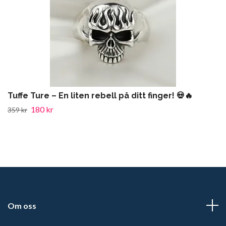
Tuffe Ture – En liten rebell på ditt finger! 💀🔥
180 kr
359 kr
Om oss