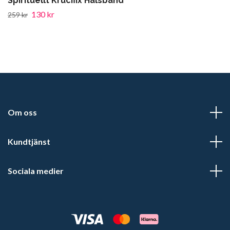
Spirituellt Krucifix Halsband
130 kr
259 kr
Om oss
Kundtjänst
Sociala medier