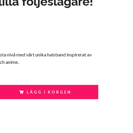
lilla följeslagare!
 nästa nivå med vårt unika halsband inspirerat av
och anime.
LÄGG I KORGEN