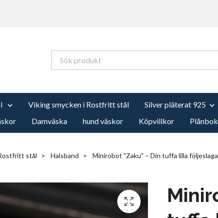
ål
Viking smycken i Rostfritt stål
Silver pläterat 925
äskor
Damväska
hund väskor
Köpvillkor
Plånbok
Rostfritt stål
Halsband
Minirobot "Zaku" – Din tuffa lilla följeslag
Minir