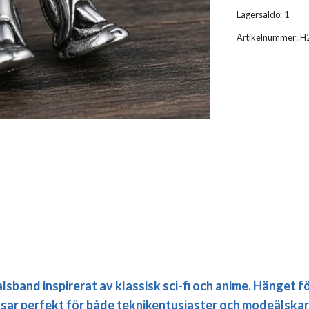
Lagersaldo:
1
Artikelnummer:
H
 halsband inspirerat av klassisk sci-fi och anime. Hänget 
sar perfekt för både teknikentusiaster och modeälskare 