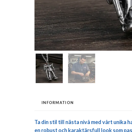
INFORMATION
Ta din stil till nästa nivå med vårt unika
en robust och karaktärsfull look som pas