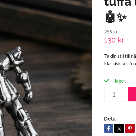
tuffa 
🤖✨
259 kr
130 kr
Ta din stil till
klassisk sci-fi 
I lager.
Dela