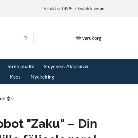
Fri frakt vid 499:- / Snabb leverans
varukorg
Stretchbälte
Smycken i Äkta silver
Keps
Nyckelring
are! 🤖✨
obot "Zaku" – Din