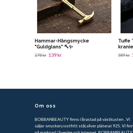
Hammar-Hängsmycke
Tuffe 
"Guldglans" 🔨✨
kranie
139 kr
278 kr
389 kr
Om oss
BOBBANBEAUTY finns i Brastad på västkusten . Vi
säljer smycken,rostfritt stål,silver pläterat 925. Vi fin
på marknad i Sverige och internet. BOBBANBEAUTY