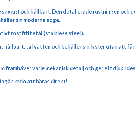
 snyggt och hållbart. Den detaljerade rustningen och de
ehåller sin moderna edge.
ativt
rostfritt stål
(stainless steel).
t hållbart, tål vatten och behåller sin lyster utan att f
om framhäver varje mekanisk detalj och ger ett djup i de
ngår, redo att bäras direkt!