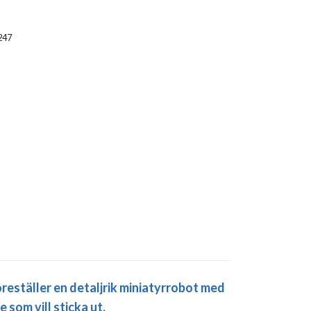
247
föreställer en detaljrik miniatyrrobot med
som vill sticka ut.