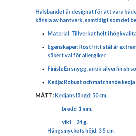
Halsbandet är designat för att vara både
känsla av hantverk, samtidigt som det b
Material:
Tillverkat helt i högkvalit
Egenskaper:
Rostfritt stål är extrem
säkert val för allergiker.
Finish:
En snygg, antik silverfinish s
Kedja:
Robust och matchande kedja i
MÅTT :
Kedjans längd:
50 cm.
bredd 1 mm.
vikt 24 g.
Hängsmyckets höjd: 3,5 cm.