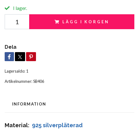
I lager.
LÄGG I KORGEN
Dela
Lagersaldo:
1
Artikelnummer:
SB406
INFORMATION
Material:
925 silverpläterad