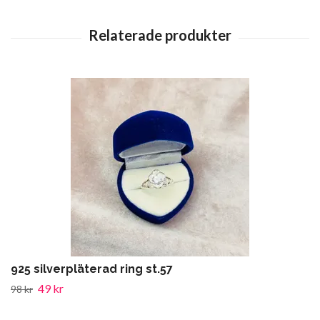
925 silverpläterad ring st.57
49 kr
98 kr