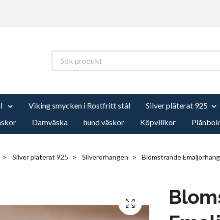
ål
Viking smycken i Rostfritt stål
Silver pläterat 925
äskor
Damväska
hund väskor
Köpvillkor
Plånbok
Silver pläterat 925
Silverörhängen
Blomstrande Emaljörhän
Blom