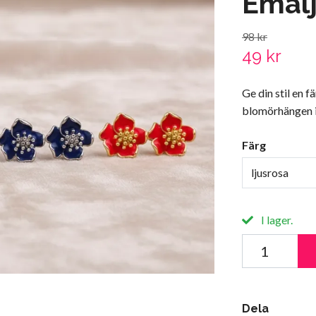
Emal
98 kr
49 kr
Ge din stil en 
blomörhängen i
Färg
ljusrosa
I lager.
Dela