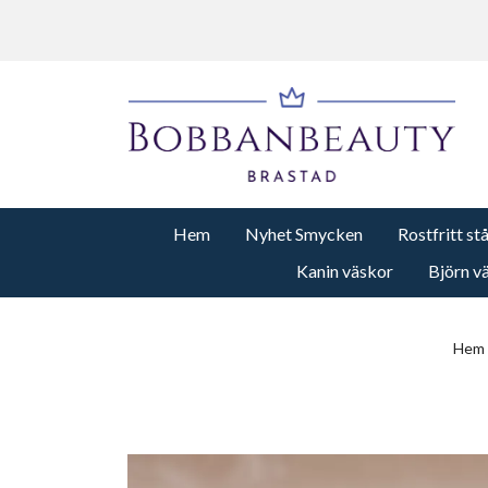
Hem
Nyhet Smycken
Rostfritt st
Kanin väskor
Björn v
Hem