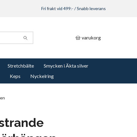
Fri frakt vid 499:- / Snabb leverans
varukorg
Stretchbälte
Smycken i Äkta silver
Keps
Nyckelring
gen
strande