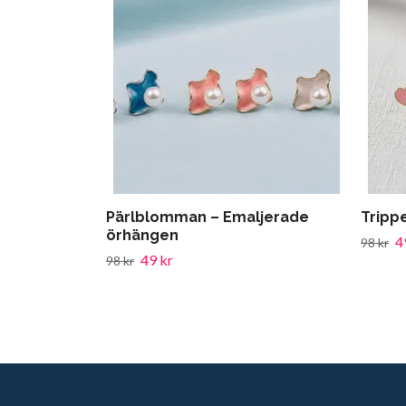
Pärlblomman – Emaljerade
Tripp
örhängen
4
98 kr
49 kr
98 kr