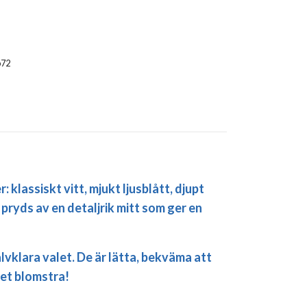
b72
klassiskt vitt, mjukt ljusblått, djupt
 pryds av en detaljrik mitt som ger en
lvklara valet. De är lätta, bekväma att
het blomstra!