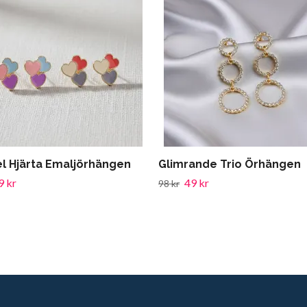
el Hjärta Emaljörhängen
Glimrande Trio Örhängen
9 kr
49 kr
98 kr