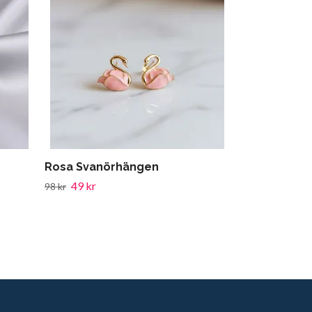
49 kr
98 kr
Rosa Svanörhängen
49 kr
98 kr