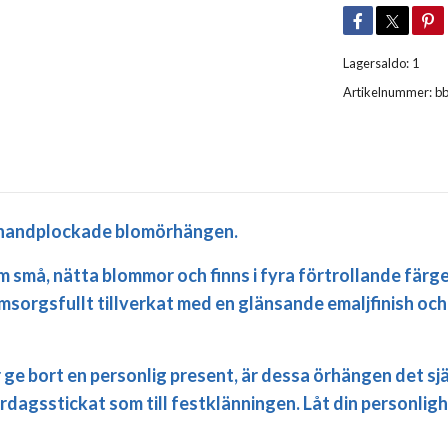
Lagersaldo:
1
Artikelnummer:
b
a handplockade blomörhängen.
å, nätta blommor och finns i fyra förtrollande färger: 
 omsorgsfullt tillverkat med en glänsande emaljfinish och
r ge bort en personlig present, är dessa örhängen det sjä
vardagsstickat som till festklänningen. Låt din personlig