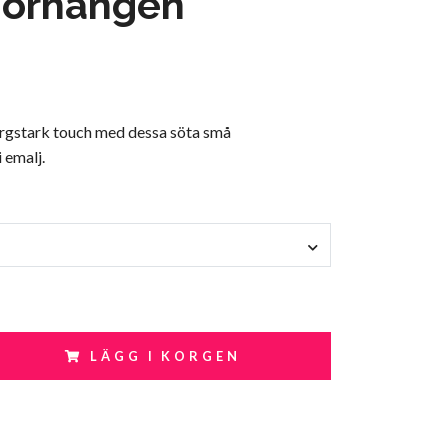
jörhängen
färgstark touch med dessa söta små
 emalj.
LÄGG I KORGEN