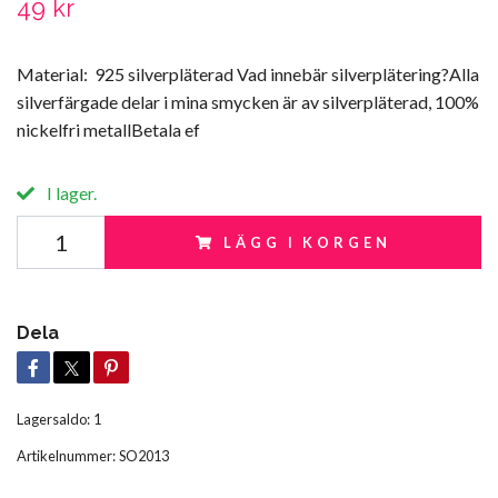
49 kr
Material: 925 silverpläterad Vad innebär silverplätering?Alla
silverfärgade delar i mina smycken är av silverpläterad, 100%
nickelfri metallBetala ef
I lager.
LÄGG I KORGEN
Dela
Lagersaldo:
1
Artikelnummer:
SO2013