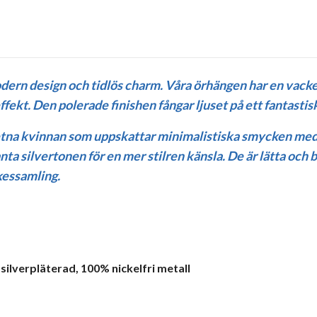
ern design och tidlös charm. Våra örhängen har en vack
t. Den polerade finishen fångar ljuset på ett fantastiskt s
na kvinnan som uppskattar minimalistiska smycken med k
ta silvertonen för en mer stilren känsla. De är lätta och 
ckessamling.
 silverpläterad, 100% nickelfri metall