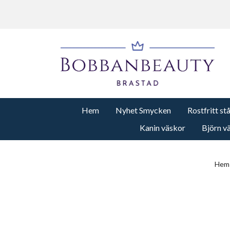
Hem
Nyhet Smycken
Rostfritt st
Kanin väskor
Björn v
Hem