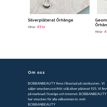
Silverpläterat Örhänge
Geome
Örhän
49 kr
98 kr
4
98 kr
Om oss
BOBBANBEAUTY finns i Brastad på västkusten . Vi
säljer smycken,rostfritt stål,silver pläterat 925. Vi fin
på marknad i Sverige och internet. BOBBANBEAUTY
har smycken för alla välkommen in. mvh
BOBBANBEAUTY