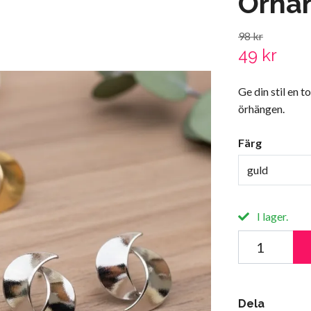
Örhä
98 kr
49 kr
Ge din stil en 
örhängen.
Färg
guld
I lager.
Dela