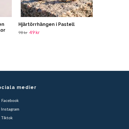
en
Hjärtörrhängen i Pastell
lor
49 kr
98 kr
ociala medier
Facebook
Instagram
Tiktok