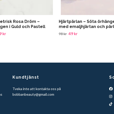
trisk Rosa Dröm –
Hjärtpärlan – Söta örhäng
gen i Guld och Pastell
med emaljhjärtan och pär
9 kr
49 kr
98 kr
Kundtjänst
S
Tveka inte att kontakta oss på
ns
bobbanbeauty@gmail.com