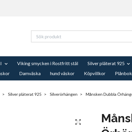
ål
Viking smycken i Rostfritt stål
Silver pläterat 925
äskor
Damväska
hund väskor
Köpvillkor
Plånbok
Silver pläterat 925
Silverörhängen
Månsken Dubbla Örhäng
Måns