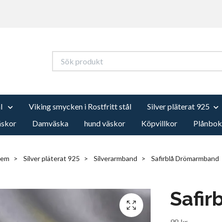
ål
Viking smycken i Rostfritt stål
Silver pläterat 925
äskor
Damväska
hund väskor
Köpvillkor
Plånbok
em
Silver pläterat 925
Silverarmband
Safirblå Drömarmband
Safi
98 kr