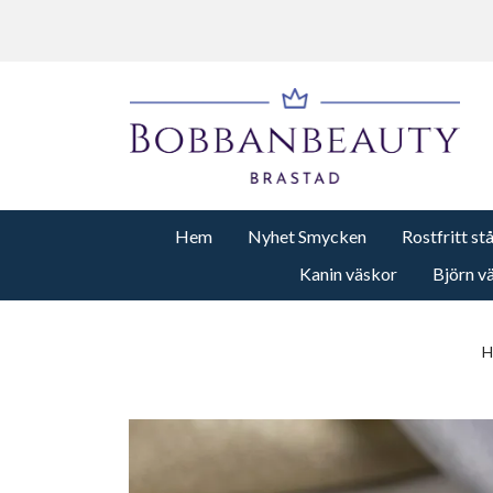
Hem
Nyhet Smycken
Rostfritt st
Kanin väskor
Björn v
H