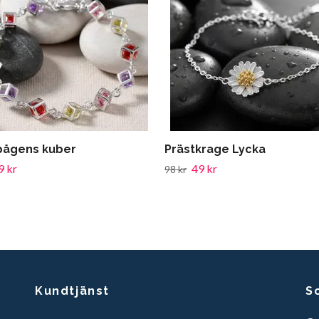
ågens kuber
Prästkrage Lycka
9 kr
49 kr
98 kr
Kundtjänst
S