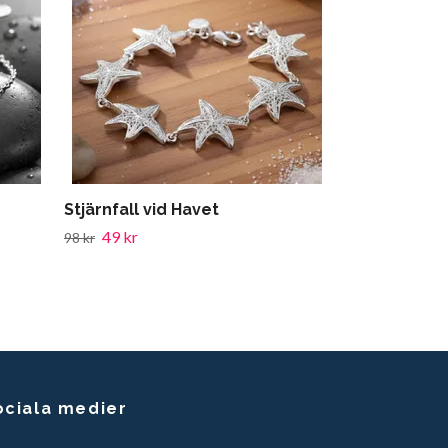
49 kr
98 kr
Stjärnfall vid Havet
49 kr
98 kr
ociala medier