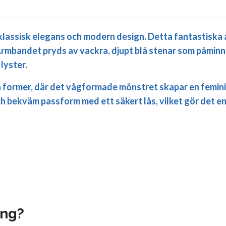
lassisk elegans och modern design. Detta fantastiska
ra. Armbandet pryds av vackra, djupt blå stenar som påmin
lyster.
 former, där det vågformade mönstret skapar en feminin
ch bekväm passform med ett säkert lås, vilket gör det en
ing?