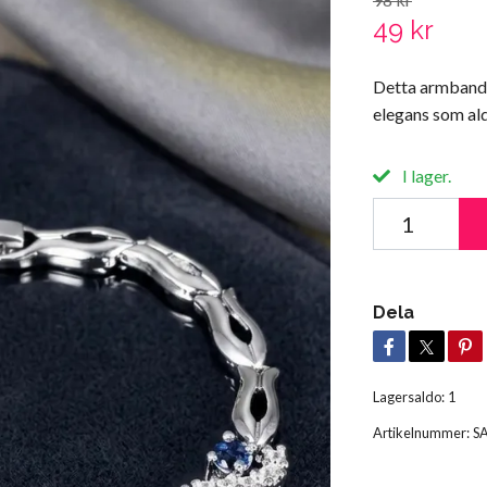
49 kr
Detta armband ä
elegans som ald
I lager.
Dela
Lagersaldo:
1
Artikelnummer:
S