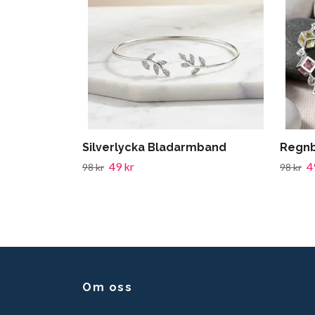
Silverlycka Bladarmband
Regnb
49 kr
4
98 kr
98 kr
Om oss