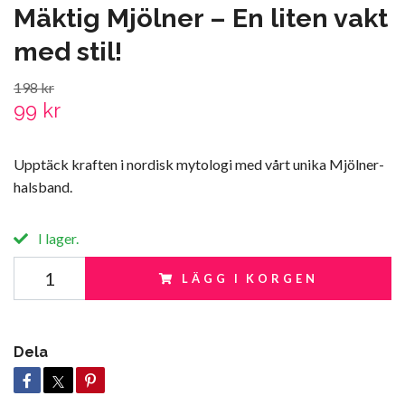
Mäktig Mjölner – En liten vakt
med stil!
198 kr
99 kr
Upptäck kraften i nordisk mytologi med vårt unika Mjölner-
halsband.
I lager.
LÄGG I KORGEN
Dela