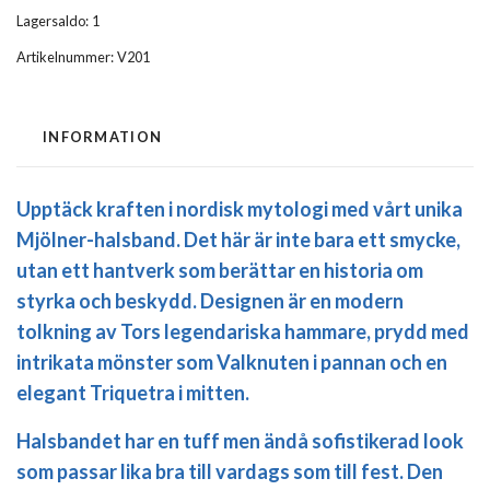
Lagersaldo:
1
Artikelnummer:
V201
INFORMATION
Upptäck kraften i nordisk mytologi med vårt unika
Mjölner-halsband. Det här är inte bara ett smycke,
utan ett hantverk som berättar en historia om
styrka och beskydd. Designen är en modern
tolkning av Tors legendariska hammare, prydd med
intrikata mönster som
Valknuten
i pannan och en
elegant
Triquetra
i mitten.
Halsbandet har en tuff men ändå sofistikerad look
som passar lika bra till vardags som till fest. Den