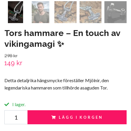
Tors hammare – En touch av
vikingamagi ✨
298 kr
149 kr
Detta detaljrika hängsmycke föreställer Mjölnir, den
legendariska hammaren som tillhörde asaguden Tor.
I lager.
LÄGG I KORGEN