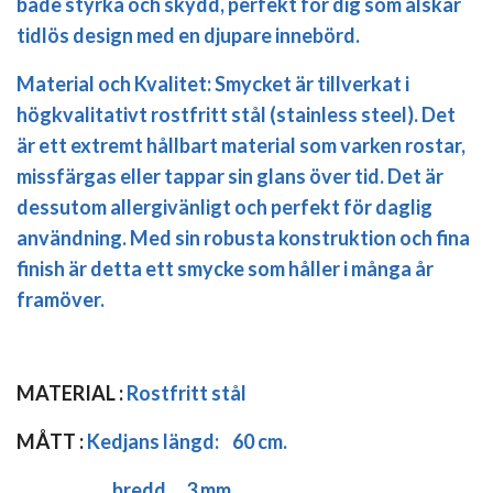
både styrka och skydd, perfekt för dig som älskar
tidlös design med en djupare innebörd.
Material och Kvalitet:
Smycket är tillverkat i
högkvalitativt
rostfritt stål
(stainless steel). Det
är ett extremt hållbart material som varken rostar,
missfärgas eller tappar sin glans över tid. Det är
dessutom allergivänligt och perfekt för daglig
användning. Med sin robusta konstruktion och fina
finish är detta ett smycke som håller i många år
framöver.
MATERIAL :
Rostfritt stål
MÅTT :
Kedjans längd:
60 cm.
bredd 3 mm.