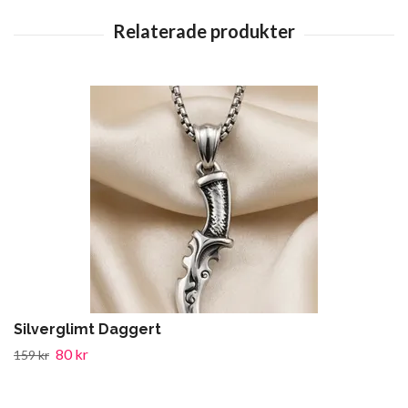
Silverglimt Daggert
80 kr
159 kr