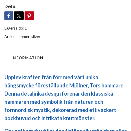
Dela
Lagersaldo:
1
Artikelnummer:
silver
INFORMATION
Upplev kraften från förr med vårt unika
hängsmycke föreställande Mjölner, Tors hammare.
Denna detaljrika design förenar den klassiska
hammaren med symbolik från naturen och
fornnordisk mystik, dekorerad med ett vackert
bockhuvud och intrikata knutmönster.
Oavsett om du väljer den tidlösa silverfinishen eller