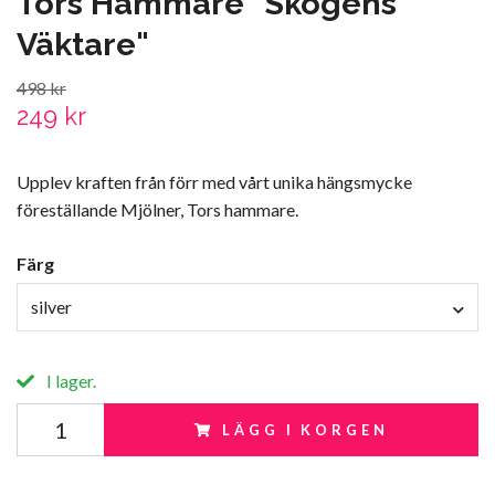
Tors Hammare "Skogens
Väktare"
498 kr
249 kr
Upplev kraften från förr med vårt unika hängsmycke
föreställande Mjölner, Tors hammare.
Färg
silver
I lager.
LÄGG I KORGEN