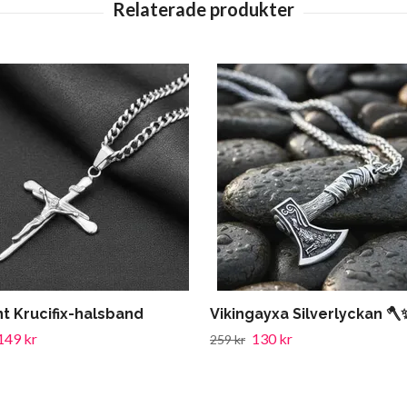
nt Krucifix-halsband
Vikingayxa Silverlyckan 🪓
149 kr
130 kr
259 kr