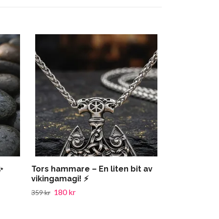
Tors Kraft i
125 kr
249 kr
✨
Tors hammare – En liten bit av
vikingamagi! ⚡
180 kr
359 kr