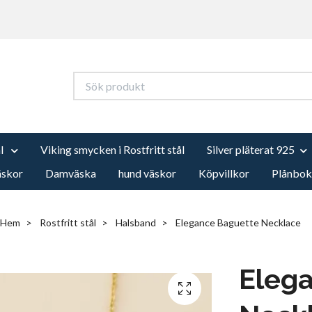
ål
Viking smycken i Rostfritt stål
Silver pläterat 925
äskor
Damväska
hund väskor
Köpvillkor
Plånbok
Hem
Rostfritt stål
Halsband
Elegance Baguette Necklace
Eleg