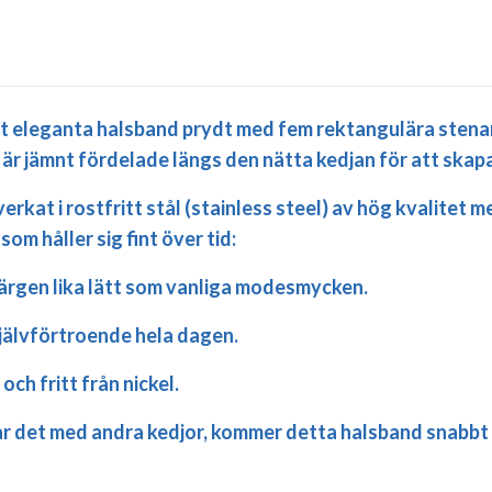
eleganta halsband prydt med fem rektangulära stenar. 
 är jämnt fördelade längs den nätta kedjan för att skapa
verkat i
rostfritt stål (stainless steel)
av hög kvalitet me
som håller sig fint över tid:
 färgen lika lätt som vanliga modesmycken.
jälvförtroende hela dagen.
h fritt från nickel.
r det med andra kedjor, kommer detta halsband snabbt bli