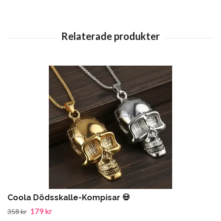
Coola Dödsskalle-Kompisar 💀
179 kr
358 kr