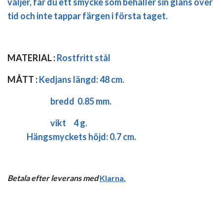
väljer, får du ett smycke som behåller sin glans över
tid och inte tappar färgen i första taget.
MATERIAL :
Rostfritt stål
MÅTT :
Kedjans längd:
48 cm.
bredd 0.85 mm.
vikt 4 g.
Hängsmyckets höjd: 0.7 cm.
Betala efter leverans med
Klarna
.