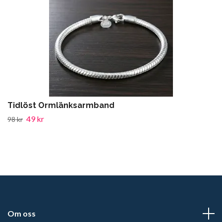
Tidlöst Ormlänksarmband
49 kr
98 kr
Om oss