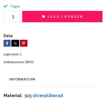
I lager.
LÄGG I KORGEN
Dela
Lagersaldo:
1
Artikelnummer:
SB413
INFORMATION
Material:
925 silverpläterad