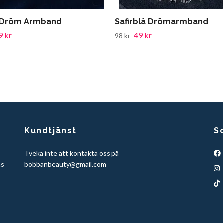
 Dröm Armband
Safirblå Drömarmband
9 kr
49 kr
98 kr
Kundtjänst
S
Tveka inte att kontakta oss på
ns
bobbanbeauty@gmail.com