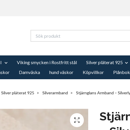
ål
Viking smycken i Rostfritt stål
Silver pläterat 925
äskor
Damväska
hund väskor
Köpvillkor
Plånbok
Silver pläterat 925
Silverarmband
Stjärnglans Armband – Silverl
Stjä