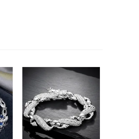
Vingesuset
49 kr
98 kr