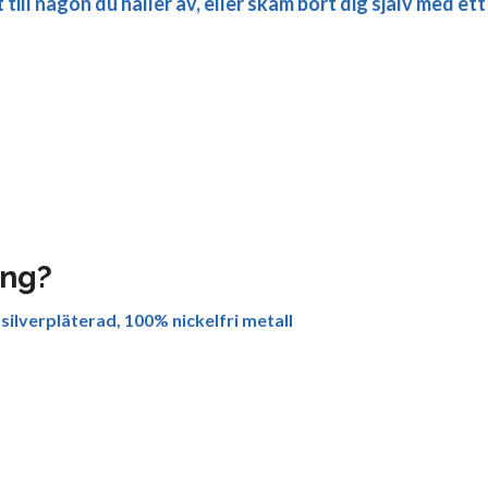
till någon du håller av, eller skäm bort dig själv med et
ing?
 silverpläterad, 100% nickelfri metall