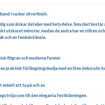
nd i vacker silverfinish.
dig som älskar detaljer med betydelse. Smycket består
iskt utskuret mönster, medan de andra har en stilren oc
k och en feminin känsla.
isk filigran och moderna former.
n praktisk förlängningskedja med en liten dekorativ kul
 enkelt att ta på och av.
rdagströja som till den eleganta festklänningen.