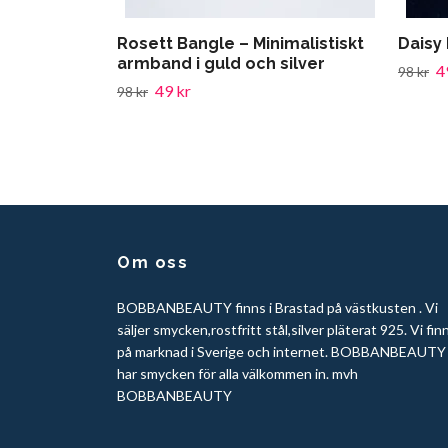
Rosett Bangle – Minimalistiskt
Daisy
armband i guld och silver
4
98 kr
49 kr
98 kr
Om oss
BOBBANBEAUTY finns i Brastad på västkusten . Vi
säljer smycken,rostfritt stål,silver pläterat 925. Vi fin
på marknad i Sverige och internet. BOBBANBEAUTY
har smycken för alla välkommen in. mvh
BOBBANBEAUTY