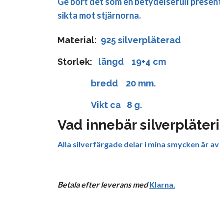
Ge bort det som en betydelsefull present 
sikta mot stjärnorna.
Material:
925 silverpläterad
Storlek:
längd 19+4 cm
bredd 20 mm.
Vikt ca 8 g.
Vad innebär silverpläter
Alla silverfärgade delar i mina smycken är av
Betala efter leverans med
Klarna
.