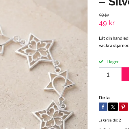
– Sil
98 kr
49 kr
Låt din handled
vackra stjärnor
I lager.
Dela
Lagersaldo:
2