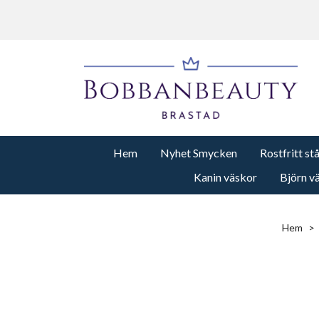
Hem
Nyhet Smycken
Rostfritt st
Kanin väskor
Björn v
Hem