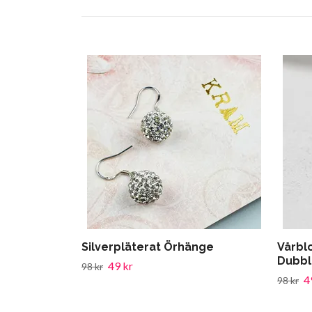
Silverpläterat Örhänge
Vårbl
Dubbla
49 kr
98 kr
4
98 kr