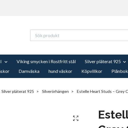
ål
Viking smycken i Rostfritt stål
Silver pläterat 925
äskor
Damväska
hund väskor
Köpvillkor
Plånbok
Silver pläterat 925
Silverörhängen
Estelle Heart Studs – Grey C
Estel