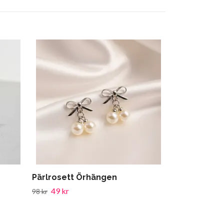
Hjärtans Frö
Pastellörhä
49 kr
98 kr
–
Pärlrosett Örhängen
49 kr
98 kr