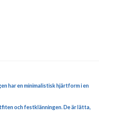
n har en minimalistisk hjärtform i en
iten och festklänningen. De är lätta,