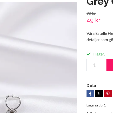
Grey 
98 kr
49 kr
Våra Estelle He
detaljer som gö
I lager.
Dela
Lagersaldo:
1