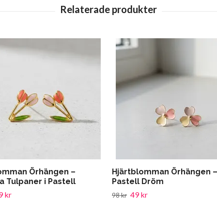
omman Örhängen –
Hjärtblomman Örhängen 
 Tulpaner i Pastell
Pastell Dröm
9 kr
49 kr
98 kr