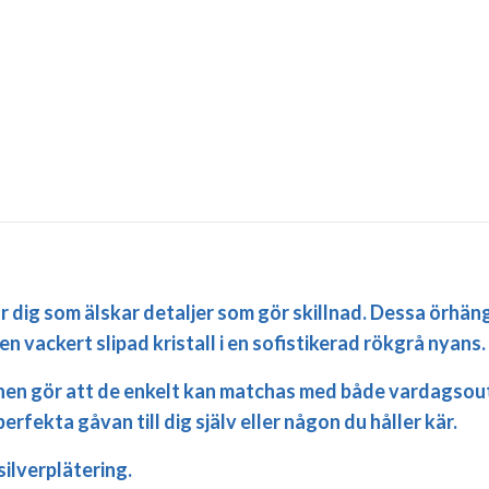
 dig som älskar detaljer som gör skillnad. Dessa örhänge
n vackert slipad kristall i en sofistikerad rökgrå nyans.
en gör att de enkelt kan matchas med både vardagsoutf
rfekta gåvan till dig själv eller någon du håller kär.
ilverplätering.