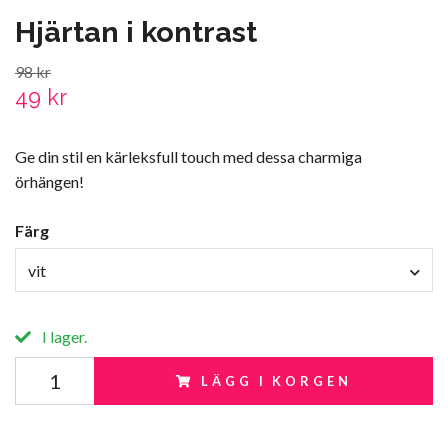
Hjärtan i kontrast
98 kr
49 kr
Ge din stil en kärleksfull touch med dessa charmiga
örhängen!
Färg
vit
I lager.
LÄGG I KORGEN