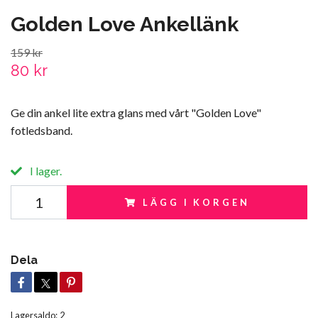
Golden Love Ankellänk
159 kr
80 kr
Ge din ankel lite extra glans med vårt "Golden Love"
fotledsband.
I lager.
LÄGG I KORGEN
Dela
Lagersaldo:
2