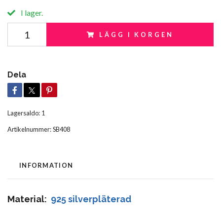
I lager.
LÄGG I KORGEN
Dela
Lagersaldo:
1
Artikelnummer:
SB408
INFORMATION
Material:
925 silverpläterad