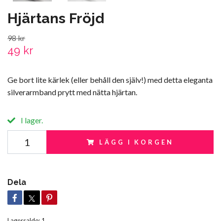
Hjärtans Fröjd
98 kr
49 kr
Ge bort lite kärlek (eller behåll den själv!) med detta eleganta
silverarmband prytt med nätta hjärtan.
I lager.
LÄGG I KORGEN
Dela
Lagersaldo:
1