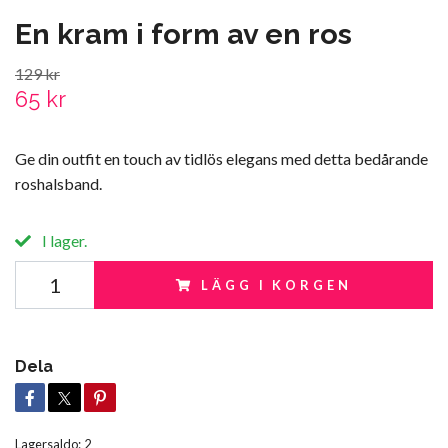
En kram i form av en ros
129 kr
65 kr
Ge din outfit en touch av tidlös elegans med detta bedårande
roshalsband.
I lager.
LÄGG I KORGEN
Dela
Lagersaldo:
2