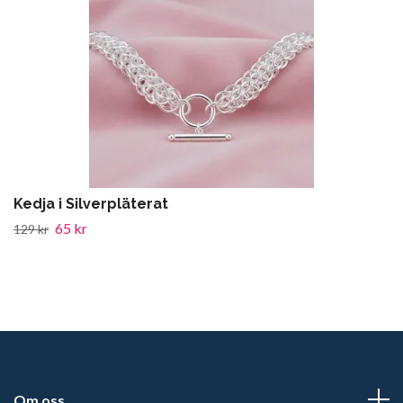
Kedja i Silverpläterat
65 kr
129 kr
Om oss