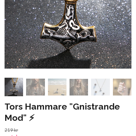
Tors Hammare "Gnistrande
Mod" ⚡️
219 kr